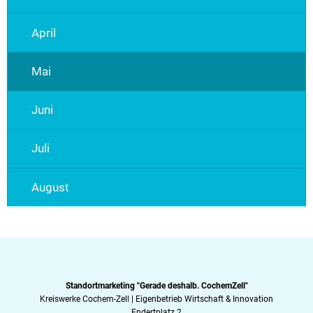
April
Mai
Juni
Juli
August
Standortmarketing "Gerade deshalb. CochemZell"
Kreiswerke Cochem-Zell | Eigenbetrieb Wirtschaft & Innovation
Endertplatz 2