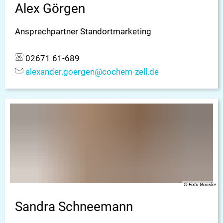
Alex Görgen
Ansprechpartner Standortmarketing
02671 61-689
alexander.goergen@cochem-zell.de
© Foto Gossler
Sandra Schneemann