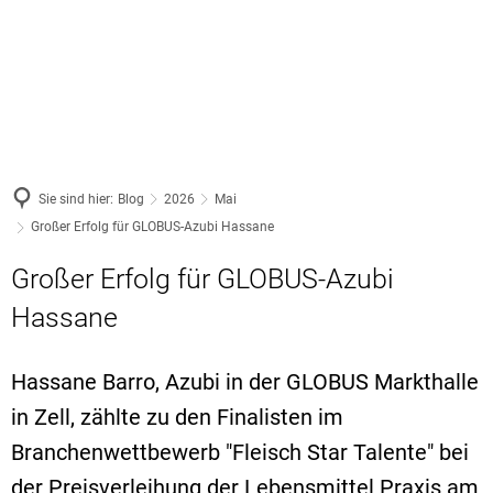
ARBEITEN
Netzwerke
FREIZEIT
Ausbildung
WOHNEN
Ausbildungsa
Veranstaltungen
Vereine
Jobs
Wohnraum
Service
Wandern
Existenzgründung
Nachhaltigkeit
Gewerbeflächen
Sie sind hier:
Blog
2026
Mai
Natur- und Geopark
Unternehmensnachfolge
Großer Erfolg für GLOBUS-Azubi Hassane
Gesundheit
Fachkräftesicherung
Freizeit-Tipps
Großer Erfolg für GLOBUS-Azubi
Weiterbildung
Familie & Bildung
Förderer
Kultur
Hassane
Handwerk
Mobilität
Newsletter
Coworking
Hassane Barro, Azubi in der GLOBUS Markthalle
Bürgerservice
in Zell, zählte zu den Finalisten im
Gemeinden
VG Cochem
Branchenwettbewerb "Fleisch Star Talente" bei
der Preisverleihung der Lebensmittel Praxis am
VG Kaiserses