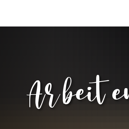
WI
N
V
S
G
A rbei te
F
F
N