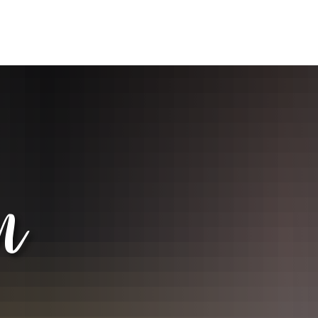
RTSCHAFT
ARBEITEN
FREIZEIT
WOHNEN
etzwerke
Ausbildung
Vereine
Wohnraum
Ausbildungsangebo
eranstaltungen
Jobs
Wandern
Nachhaltigkeit
ervice
Existenzgründung
Natur- und Geopark
Gesundheit
ewerbeflächen
Unternehmensnachfolge
Freizeit-Tipps
Familie & Bild
n
achkräftesicherung
Weiterbildung
Kultur
Mobilität
örderer
Handwerk
Bürgerservice
ewsletter
Coworking
Gemeinden