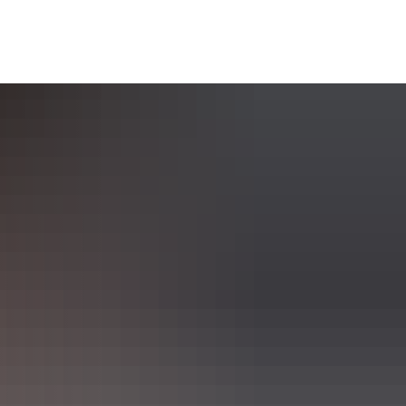
te
ung
VG Cochem
VG Kaisersesch