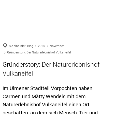
ARBEITEN
Netzwerke
FREIZEIT
Ausbildung
WOHNEN
Ausbildungsa
Veranstaltungen
Vereine
Jobs
Wohnraum
Service
Wandern
Existenzgründung
Nachhaltigkeit
Gewerbeflächen
Sie sind hier:
Blog
2025
November
Natur- und Geopark
Unternehmensnachfolge
Gründerstory: Der Naturerlebnishof Vulkaneifel
Gesundheit
Fachkräftesicherung
Freizeit-Tipps
Gründerstory: Der Naturerlebnishof
Weiterbildung
Familie & Bildung
Förderer
Kultur
Vulkaneifel
Handwerk
Mobilität
Newsletter
Coworking
Im Ulmener Stadtteil Vorpochten haben
Bürgerservice
Carmen und Mätty Wendels mit dem
Gemeinden
VG Cochem
Naturerlebnishof Vulkaneifel einen Ort
geschaffen, an dem sich Mensch, Tier und
VG Kaiserses