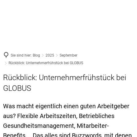
ARBEITEN
Netzwerke
FREIZEIT
Ausbildung
WOHNEN
Ausbildungsa
Veranstaltungen
Vereine
Jobs
Wohnraum
Service
Wandern
Existenzgründung
Nachhaltigkeit
Gewerbeflächen
Sie sind hier:
Blog
2025
September
Natur- und Geopark
Unternehmensnachfolge
Rückblick: Unternehmerfrühstück bei GLOBUS
Gesundheit
Fachkräftesicherung
Freizeit-Tipps
Rückblick: Unternehmerfrühstück bei
Weiterbildung
Familie & Bildung
Förderer
Kultur
GLOBUS
Handwerk
Mobilität
Newsletter
Coworking
Was macht eigentlich einen guten Arbeitgeber
Bürgerservice
aus? Flexible Arbeitszeiten, Betriebliches
Gemeinden
VG Cochem
Gesundheitsmanagement, Mitarbeiter-
Benefits,... Das alles sind Buzzwords, mit denen
VG Kaiserses