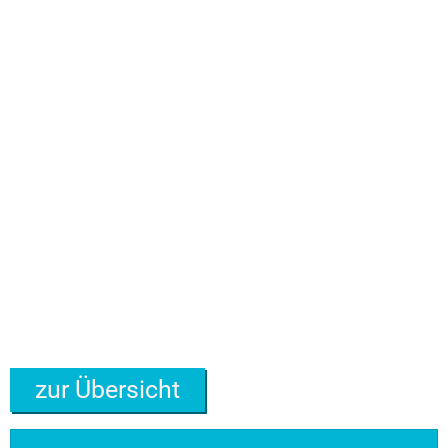
VG Ulmen
VG Zell
zur Übersicht