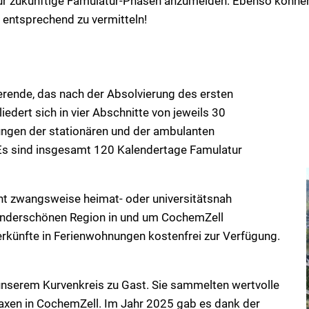
ür zukünftige Famulatur-Phasen anzumelden. Ebenso könne
 entsprechend zu vermitteln!
ierende, das nach der Absolvierung des ersten
edert sich in vier Abschnitte von jeweils 30
ngen der stationären und der ambulanten
 Es sind insgesamt 120 Kalendertage Famulatur
ht zwangsweise heimat- oder universitätsnah
wunderschönen Region in und um CochemZell
terkünfte in Ferienwohnungen kostenfrei zur Verfügung.
 unserem Kurvenkreis zu Gast. Sie sammelten wertvolle
raxen in CochemZell. Im Jahr 2025 gab es dank der