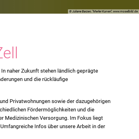
VG Ulmen
© Juliane Barzen, "Merler Kurven", www.moselbild.de
VG Zell
ell
In naher Zukunft stehen ländlich geprägte
derungen und die rückläufige
n und Privatwohnungen sowie der dazugehörigen
schiedlichen Fördermöglichkeiten und die
er Medizinischen Versorgung. Im Fokus liegt
mfangreiche Infos über unsere Arbeit in der