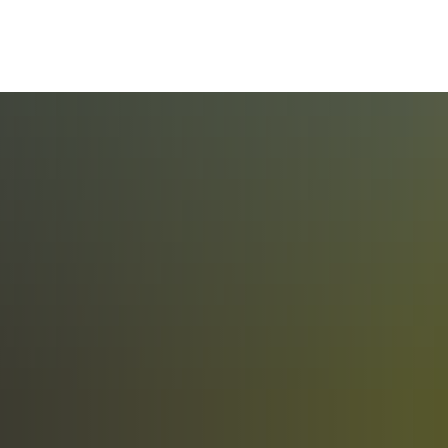
RTSCHAFT
ARBEITEN
FREIZEIT
WOHNEN
etzwerke
Ausbildung
Vereine
Wohnraum
Ausbildungsangebo
eranstaltungen
Jobs
Wandern
Nachhaltigkeit
ervice
Existenzgründung
Natur- und Geopark
Gesundheit
ewerbeflächen
Unternehmensnachfolge
Freizeit-Tipps
Familie & Bild
achkräftesicherung
Weiterbildung
Kultur
Mobilität
örderer
Handwerk
Bürgerservice
ewsletter
Coworking
Gemeinden