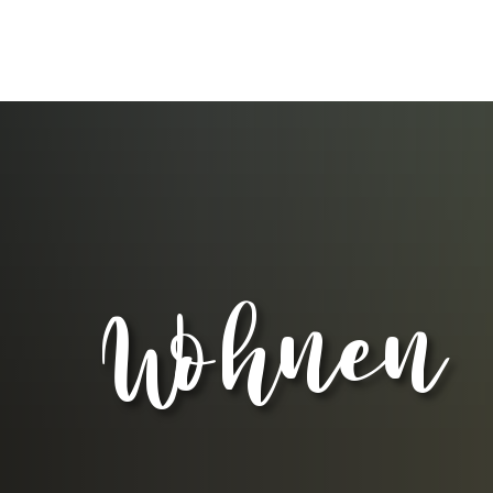
WI
N
V
S
G
Wohnen
F
F
N