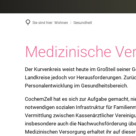
Sie sind hier:
Wohnen
Gesundheit
Medizinische
Medizinische Ve
Versorgung
Der Kurvenkreis weist heute im Großteil seiner 
Landkreise jedoch vor Herausforderungen. Zurüc
Personalentwicklung im Gesundheitsbereich.
in
CochemZell hat es sich zur Aufgabe gemacht, n
notwendigen sozialen Infrastruktur für Familienm
CochemZell
Vermittlung zwischen Kassenärztlicher Vereinig
insbesondere auch die Nachwuchsförderung über 
Medizinischen Versorgung erhaltet ihr auf dieser