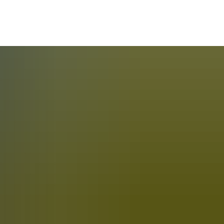
te
ung
VG Cochem
VG Kaisersesch